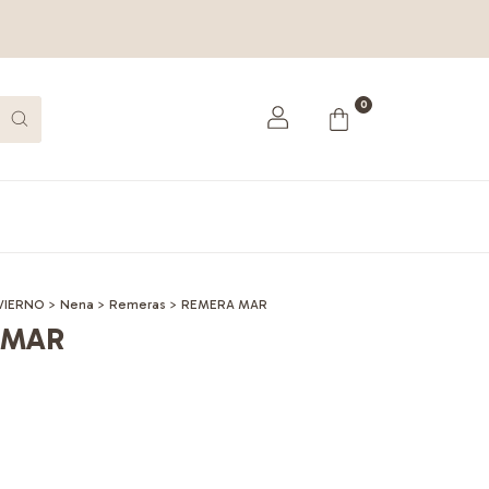
0
VIERNO
>
Nena
>
Remeras
>
REMERA MAR
 MAR