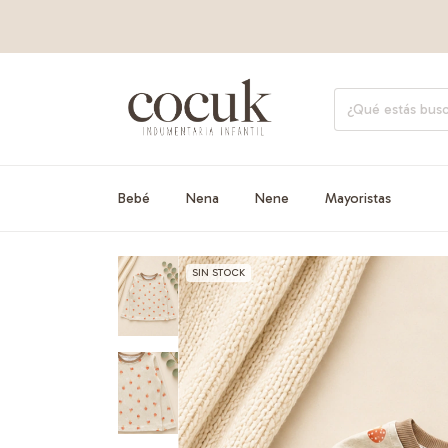
Bebé
Nena
Nene
Mayoristas
SIN STOCK