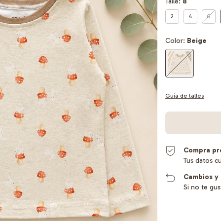
Talle:
8
2
4
6
Color:
Beige
Guía de talles
Compra pr
Tus datos c
Cambios y 
Si no te gu