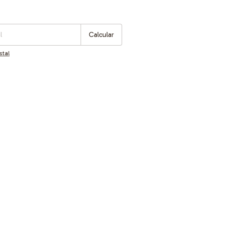
:
Cambiar CP
Calcular
stal