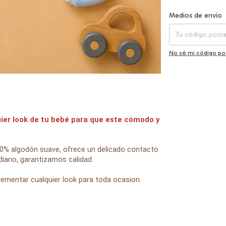
Entregas para el CP
Medios de envío
No sé mi código po
ier look de tu bebé para que este cómodo y
100% algodón suave, ofrece un delicado contacto
 diario, garantizamos calidad.
plementar cualquier look para toda ocasion.