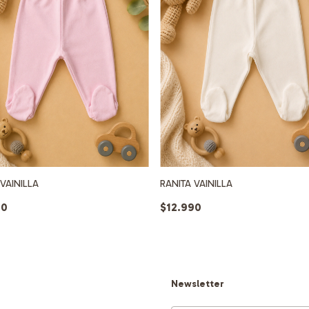
VAINILLA
RANITA VAINILLA
90
$12.990
Newsletter