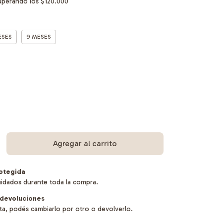
uperando los
$120.000
ESES
9 MESES
otegida
uidados durante toda la compra.
devoluciones
sta, podés cambiarlo por otro o devolverlo.