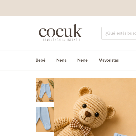
Bebé
Nena
Nene
Mayoristas