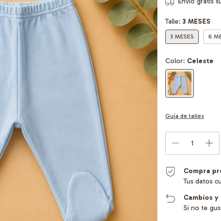
Envío gratis
s
Talle:
3 MESES
3 MESES
6 M
Color:
Celeste
Guía de talles
Compra pr
Tus datos c
Cambios y 
Si no te gu