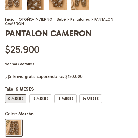
Inicio
>
OTOÑO-INVIERNO
>
Bebé
>
Pantalones
>
PANTALON
CAMERON
PANTALON CAMERON
$25.900
Ver más detalles
Envío gratis
superando los
$120.000
Talle:
9 MESES
9 MESES
12 MESES
18 MESES
24 MESES
Color:
Marrón