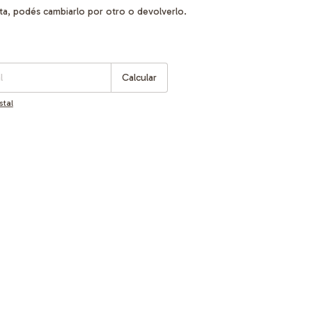
sta, podés cambiarlo por otro o devolverlo.
:
Cambiar CP
Calcular
stal