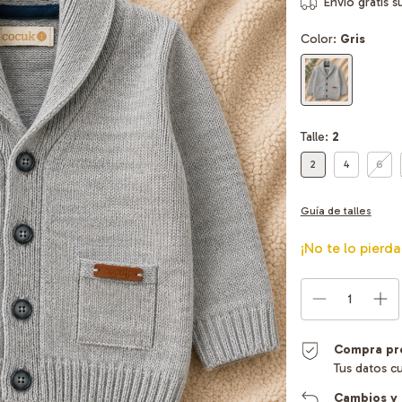
Envío gratis
s
Color:
Gris
Talle:
2
2
4
6
Guía de talles
¡No te lo pierda
Compra pr
Tus datos c
Cambios y 