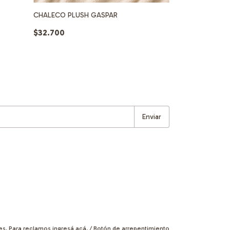
SWEATER TEJID
CHALECO PLUSH GASPAR
$49.450
$32.700
es. Para reclamos
ingresá acá.
/
Botón de arrepentimiento