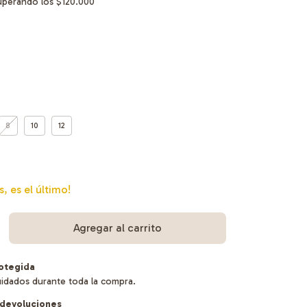
uperando los
$120.000
8
10
12
s, es el último!
otegida
uidados durante toda la compra.
devoluciones