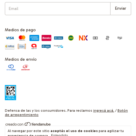
Medios de pago
Medios de envío
Defensa de las y los consumidores. Para reclamos
ingresá acá.
/
Botón
de arrepentimiento
Al navegar por este sitio
aceptás el uso de cookies
para agilizar tu
Copyright Cocuk - 2026. Todos los derechos reservados.
experiencia de compra.
Entendido