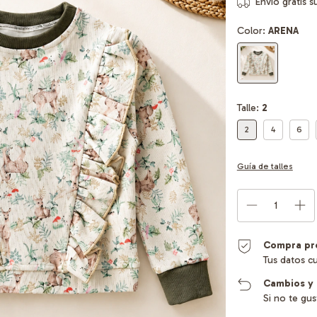
Envío gratis
s
Color:
ARENA
Talle:
2
2
4
6
Guía de talles
Compra pr
Tus datos c
Cambios y 
Si no te gu