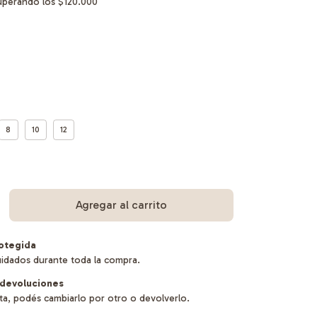
uperando los
$120.000
8
10
12
otegida
uidados durante toda la compra.
devoluciones
sta, podés cambiarlo por otro o devolverlo.