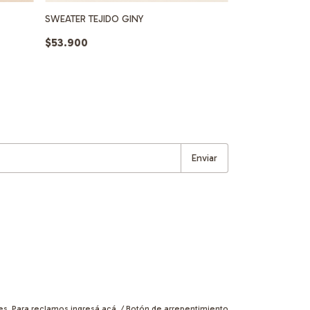
SWEATER TEJIDO GINY
BUZO FRISA RE
$53.900
$33.900
es. Para reclamos
ingresá acá.
/
Botón de arrepentimiento