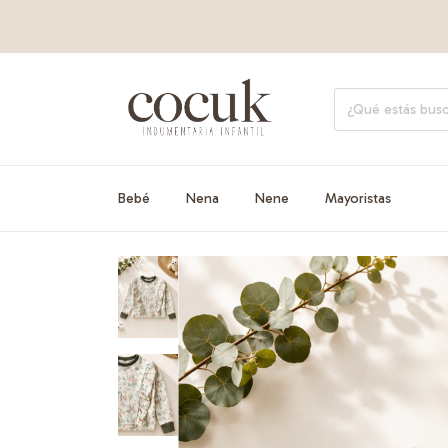
Bebé
Nena
Nene
Mayoristas