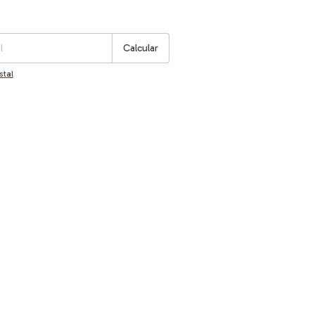
:
Cambiar CP
Calcular
stal