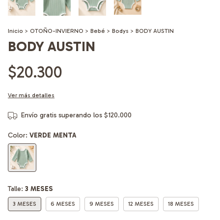
Inicio
>
OTOÑO-INVIERNO
>
Bebé
>
Bodys
>
BODY AUSTIN
BODY AUSTIN
$20.300
Ver más detalles
Envío gratis
superando los
$120.000
Color:
VERDE MENTA
Talle:
3 MESES
3 MESES
6 MESES
9 MESES
12 MESES
18 MESES