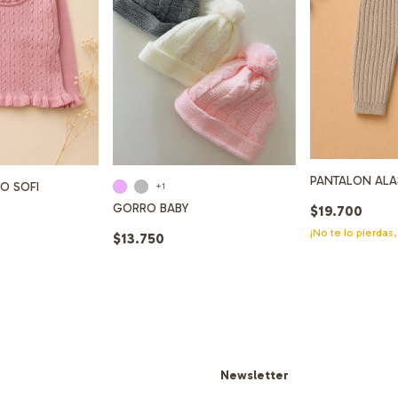
PANTALON ALA
DO SOFI
+1
GORRO BABY
$19.700
¡No te lo pierdas,
$13.750
Newsletter