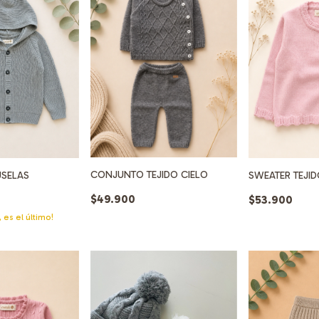
CONJUNTO TEJIDO CIELO
USELAS
SWEATER TEJID
$49.900
$53.900
, es el último!