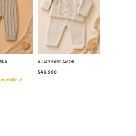
SKA
AJUAR BABY AMOR
$49.900
 es el último!