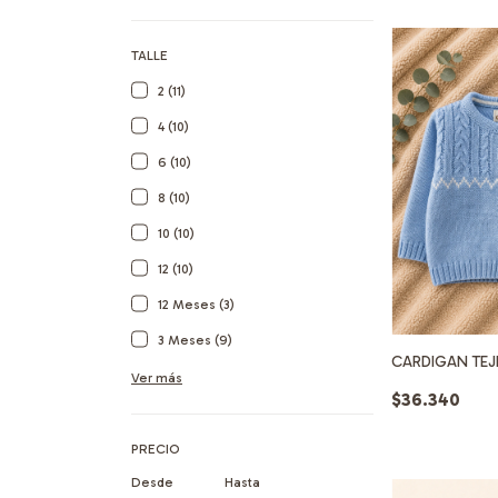
TALLE
2 (11)
4 (10)
6 (10)
8 (10)
10 (10)
12 (10)
12 Meses (3)
3 Meses (9)
CARDIGAN TE
Ver más
$36.340
PRECIO
Desde
Hasta