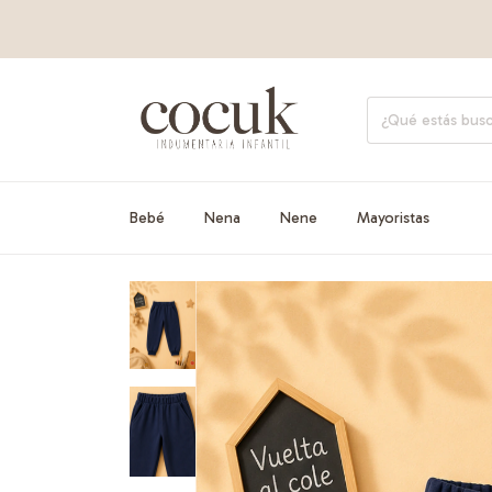
Bebé
Nena
Nene
Mayoristas