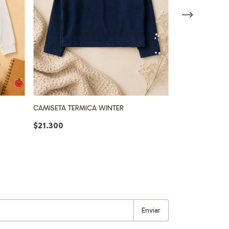
CALZA TERMICA
CAMISETA TERMICA WINTER
$19.900
$21.300