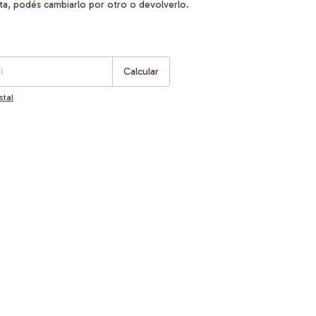
sta, podés cambiarlo por otro o devolverlo.
:
Cambiar CP
Calcular
stal