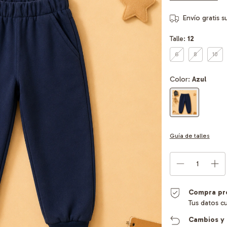
Envío gratis
s
Talle:
12
6
8
10
Color:
Azul
Guía de talles
Compra pr
Tus datos c
Cambios y 