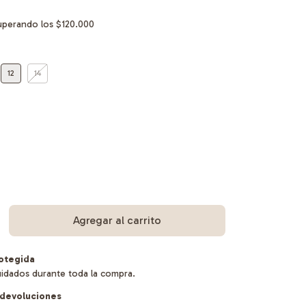
uperando los
$120.000
12
14
otegida
uidados durante toda la compra.
devoluciones